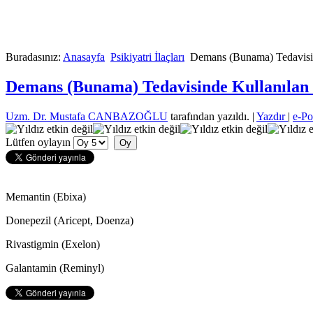
Buradasınız:
Anasayfa
Psikiyatri İlaçları
Demans (Bunama) Tedavisin
Demans (Bunama) Tedavisinde Kullanılan 
Uzm. Dr. Mustafa CANBAZOĞLU
tarafından yazıldı.
|
Yazdır
|
e-Po
Lütfen oylayın
Memantin (Ebixa)
Donepezil (Aricept, Doenza)
Rivastigmin (Exelon)
Galantamin (Reminyl)