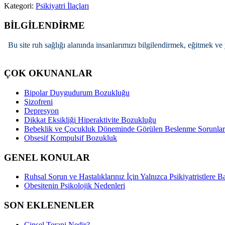
Kategori:
Psikiyatri İlaçları
BİLGİLENDİRME
Bu site ruh sağlığı alanında insanlarımızı bilgilendirmek, eğitmek ve 
ÇOK OKUNANLAR
Bipolar Duygudurum Bozukluğu
Şizofreni
Depresyon
Dikkat Eksikliği Hiperaktivite Bozukluğu
Bebeklik ve Çocukluk Döneminde Görülen Beslenme Sorunlar
Obsesif Kompulsif Bozukluk
GENEL KONULAR
Ruhsal Sorun ve Hastalıklarınız İçin Yalnızca Psikiyatristlere B
Obesitenin Psikolojik Nedenleri
SON EKLENENLER
Cinsel Terapi Nedir?