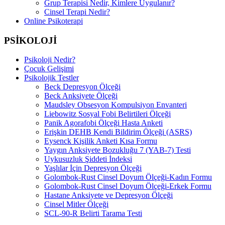
Grup Terapisi Nedir, Kimlere Uygulanır?
Cinsel Terapi Nedir?
Online Psikoterapi
PSİKOLOJİ
Psikoloji Nedir?
Çocuk Gelişimi
Psikolojik Testler
Beck Depresyon Ölçeği
Beck Anksiyete Ölçeği
Maudsley Obsesyon Kompulsiyon Envanteri
Liebowitz Sosyal Fobi Belirtileri Ölçeği
Panik Agorafobi Ölçeği Hasta Anketi
Erişkin DEHB Kendi Bildirim Ölçeği (ASRS)
Eysenck Kişilik Anketi Kısa Formu
Yaygın Anksiyete Bozukluğu 7 (YAB-7) Testi
Uykusuzluk Şiddeti İndeksi
Yaşlılar İçin Depresyon Ölçeği
Golombok-Rust Cinsel Doyum Ölçeği-Kadın Formu
Golombok-Rust Cinsel Doyum Ölçeği-Erkek Formu
Hastane Anksiyete ve Depresyon Ölçeği
Cinsel Mitler Ölçeği
SCL-90-R Belirti Tarama Testi