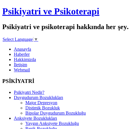
Psikiyatri ve Psikoterapi
Psikiyatri ve psikoterapi hakkında her şey..
Select Language
▼
Anasayfa
Haberler
Hakkimizda
İletişim
Webmail
PSİKİYATRİ
Psikiyatri Nedir?
Duygudurum Bozuklukları
Major Depresyon
Distimik Bozukluk
Bipolar Duygudurum Bozukluğu
Anksiyete Bozuklukları
Yaygın Anksiyete Bozukluğu
Panik Bozukluğu