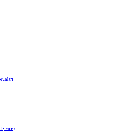
runları
 İşleme)