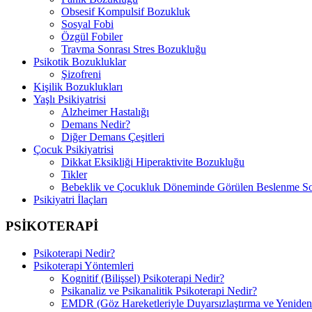
Obsesif Kompulsif Bozukluk
Sosyal Fobi
Özgül Fobiler
Travma Sonrası Stres Bozukluğu
Psikotik Bozukluklar
Şizofreni
Kişilik Bozuklukları
Yaşlı Psikiyatrisi
Alzheimer Hastalığı
Demans Nedir?
Diğer Demans Çeşitleri
Çocuk Psikiyatrisi
Dikkat Eksikliği Hiperaktivite Bozukluğu
Tikler
Bebeklik ve Çocukluk Döneminde Görülen Beslenme So
Psikiyatri İlaçları
PSİKOTERAPİ
Psikoterapi Nedir?
Psikoterapi Yöntemleri
Kognitif (Bilişsel) Psikoterapi Nedir?
Psikanaliz ve Psikanalitik Psikoterapi Nedir?
EMDR (Göz Hareketleriyle Duyarsızlaştırma ve Yeniden