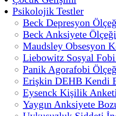
Psikolojik Testler
Beck Depresyon Ölçeğ
Beck Anksiyete Ölçeğ
Maudsley Obsesyon K
Liebowitz Sosyal Fobi 
Panik Agorafobi Ölçeğ
Erişkin DEHB Kendi B
Eysenck Kişilik Anket
Yaygın Anksiyete Boz
Uykusuzluk Şiddeti İn