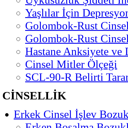
Yaşlılar İçin Depresyo
Golombok-Rust Cinse
Golombok-Rust Cinse
Hastane Anksiyete ve 
Cinsel Mitler Ölçeği
SCL-90-R Belirti Tara
CİNSELLİK
Erkek Cinsel İşlev Bozuk
Erken Boşalma Bozuk