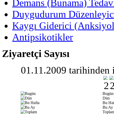
Demans (Bunama) Tedavis
Duygudurum Düzenleyici 
Kaygı Giderici (Anksiyoli
Antipsikotikler
Ziyaretçi Sayısı
01.11.2009 tarihinden i
Bugün
Dün
Bu Haf
Bu Ay
Topla