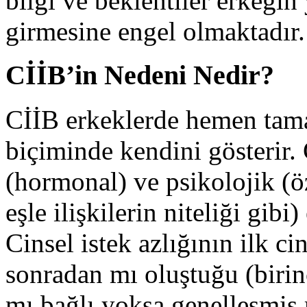
bilgi ve beklentiler erkeğin
girmesine engel olmaktadır.
CİİB’in Nedeni Nedir?
CİİB erkeklerde hemen tama
biçiminde kendini gösterir. 
(hormonal) ve psikolojik (
eşle ilişkilerin niteliği gibi
Cinsel istek azlığının ilk ci
sonradan mı oluştuğu (birinc
mı bağlı yoksa genelleşmiş 