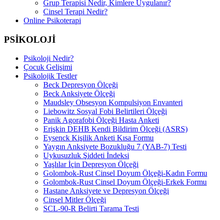
Grup Terapisi Nedir, Kimlere Uygulanır?
Cinsel Terapi Nedir?
Online Psikoterapi
PSİKOLOJİ
Psikoloji Nedir?
Çocuk Gelişimi
Psikolojik Testler
Beck Depresyon Ölçeği
Beck Anksiyete Ölçeği
Maudsley Obsesyon Kompulsiyon Envanteri
Liebowitz Sosyal Fobi Belirtileri Ölçeği
Panik Agorafobi Ölçeği Hasta Anketi
Erişkin DEHB Kendi Bildirim Ölçeği (ASRS)
Eysenck Kişilik Anketi Kısa Formu
Yaygın Anksiyete Bozukluğu 7 (YAB-7) Testi
Uykusuzluk Şiddeti İndeksi
Yaşlılar İçin Depresyon Ölçeği
Golombok-Rust Cinsel Doyum Ölçeği-Kadın Formu
Golombok-Rust Cinsel Doyum Ölçeği-Erkek Formu
Hastane Anksiyete ve Depresyon Ölçeği
Cinsel Mitler Ölçeği
SCL-90-R Belirti Tarama Testi