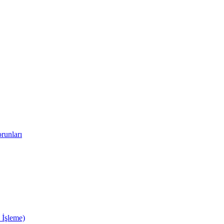
runları
 İşleme)