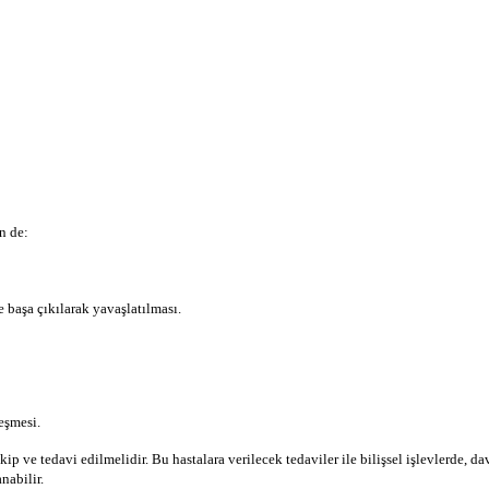
n de:
 ba­şa çıkılarak yavaşlatılması.
leşmesi.
 ve tedavi edilmelidir. Bu hastalara verilecek tedaviler ile bilişsel işlevlerde, dav
nabilir.