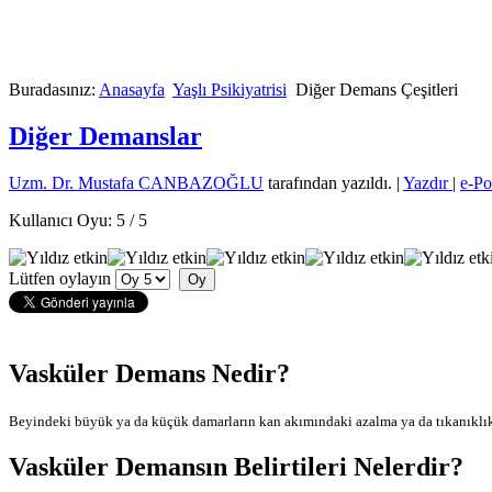
Buradasınız:
Anasayfa
Yaşlı Psikiyatrisi
Diğer Demans Çeşitleri
Diğer Demanslar
Uzm. Dr. Mustafa CANBAZOĞLU
tarafından yazıldı.
|
Yazdır
|
e-Po
Kullanıcı Oyu:
5
/
5
Lütfen oylayın
Vasküler Demans Nedir?
Beyindeki büyük ya da küçük damarların kan akımındaki azalma ya da tıkanıklıkl
Vasküler Demansın Belirtileri Nelerdir?