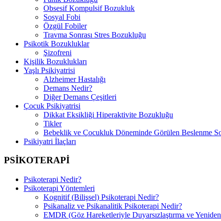
Obsesif Kompulsif Bozukluk
Sosyal Fobi
Özgül Fobiler
Travma Sonrası Stres Bozukluğu
Psikotik Bozukluklar
Şizofreni
Kişilik Bozuklukları
Yaşlı Psikiyatrisi
Alzheimer Hastalığı
Demans Nedir?
Diğer Demans Çeşitleri
Çocuk Psikiyatrisi
Dikkat Eksikliği Hiperaktivite Bozukluğu
Tikler
Bebeklik ve Çocukluk Döneminde Görülen Beslenme So
Psikiyatri İlaçları
PSİKOTERAPİ
Psikoterapi Nedir?
Psikoterapi Yöntemleri
Kognitif (Bilişsel) Psikoterapi Nedir?
Psikanaliz ve Psikanalitik Psikoterapi Nedir?
EMDR (Göz Hareketleriyle Duyarsızlaştırma ve Yeniden