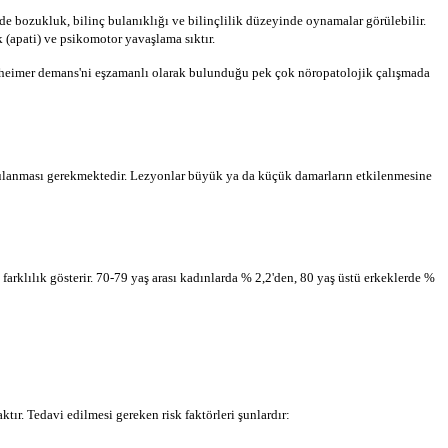
rde bozukluk, bilinç bulanıklığı ve bilinçlilik düzeyinde oynamalar görülebilir.
(apati) ve psiko­motor yavaşlama sıktır.
Alzheimer demans'ni eşzamanlı olarak bulunduğu pek çok nöropatolojik çalışmada
rulanması gerekmektedir. Lezyon­lar büyük ya da küçük damarların etkilenmesine
 farklılık gösterir. 70-79 yaş arası kadınlarda % 2,2'den, 80 yaş üstü erkeklerde %
ır. Tedavi edil­mesi gereken risk faktörleri şunlardır: