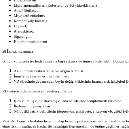
Hipertansiyon
Lipid anormallikleri (Kolesterol ve TG yükseklikleri)
Atrial fibrilasyon
Miyokard enfarktüsü
Koroner kalp hastalığı
Diyabet,
Ateroskleroz,
Sigara içimi
Hiperhomosisteinemi
B) İkincil korunma
İkincil korumada ise hedef inme ile başa çıkmak ve inme­yi önlemektir. Bunun içi
Akut inmenin erken tanısı ve uygun tedavisi
İnmelerin yinelemesinin önlenmesi
VD sürecinde de­vam eden beyin değişikliklerinin hızının risk faktörleri ile
VD tedavisinde potansiyel hedefler şunlardır
İşlevsel, bilişsel ve davranışsal ana belirtilerde sempto­matik iyileşme.
İlerlemenin yavaşlaması.
Nöropsikiyatrik belirtilerin (depresyon, anksiyete, aji­tasyon vb. gibi.) iyi
Vasküler Demans hastaları hem nöroloji hem de psikiyatri uzmanları tarafından takip
etme riskini azaltacak ilaçlar ile hastalığın ilerlemesinin de önüne geçilmesi sağla