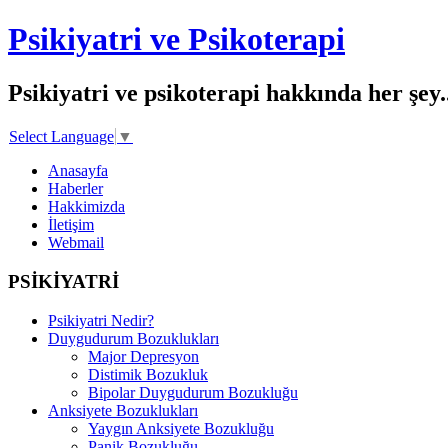
Psikiyatri ve Psikoterapi
Psikiyatri ve psikoterapi hakkında her şey..
Select Language
▼
Anasayfa
Haberler
Hakkimizda
İletişim
Webmail
PSİKİYATRİ
Psikiyatri Nedir?
Duygudurum Bozuklukları
Major Depresyon
Distimik Bozukluk
Bipolar Duygudurum Bozukluğu
Anksiyete Bozuklukları
Yaygın Anksiyete Bozukluğu
Panik Bozukluğu