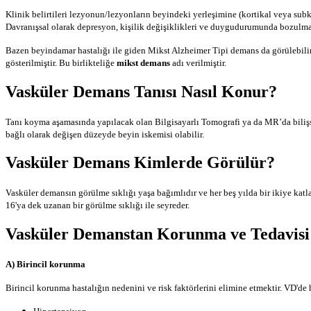
Klinik belirtileri lezyonun/lezyonların beyindeki yerleşimine (kortikal veya subk
Davranışsal olarak depresyon, kişilik değişiklikleri ve duygudurumunda bozulmala
Bazen beyindamar hastalığı ile giden Mikst Alzheimer Tipi demans da görülebilir
gösterilmiştir. Bu birlikteliğe
mikst demans
adı verilmiştir.
Vasküler Demans Tanısı Nasıl Konur?
Tanı koyma aşamasında yapılacak olan Bilgisayarlı Tomografi ya da MR’da bilişse
bağlı olarak değişen düzeyde beyin iskemisi olabilir.
Vasküler Demans Kimlerde Görülür?
Vasküler demansın görülme sıklığı yaşa bağımlıdır ve her beş yılda bir ikiye katla­
16'ya dek uzanan bir görülme sıklığı ile seyreder.
Vasküler Demanstan Korunma ve Tedavisi 
A) Birincil korunma
Birincil korunma hastalığın nedenini ve risk faktörlerini elimine etmektir. VD'de 