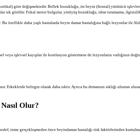
ortikal) göre değişmektedir. Bellek bozukluğu, ön beyin (frontal) yürü­tücü işlevle
r sık görülür. Fokal motor bulgular, yürüyüş bozukluğu, idrar tutamama, ilgisizlik 
. Bu özellikle daha yaşlı hastalarda beyin damar hastalığına bağlı lezyonlar ile 
l veya işlevsel kayıplar ile korelasyon göstermese de lezyonların varlığının doğ
nır. Erkeklerde belirgin olarak daha sıktır. Ayrıca bu demansın sıklığı ulustan ulusa
Nasıl Olur?
hedef, inme gerçekleşmeden önce beyindamar hastalığı risk faktörlerinden kurtulmakt