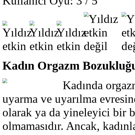
Kullanıcı Oyu:
3
/
5
Kadın Orgazm Bozukluğu
Kadında orgazm
uyarma ve uyarılma evresin
olarak ya da yineleyici bir
olmamasıdır. Ancak, kadınl