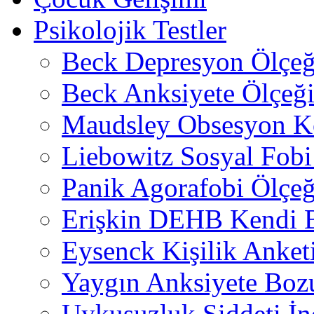
Psikolojik Testler
Beck Depresyon Ölçeğ
Beck Anksiyete Ölçeğ
Maudsley Obsesyon K
Liebowitz Sosyal Fobi 
Panik Agorafobi Ölçeğ
Erişkin DEHB Kendi B
Eysenck Kişilik Anket
Yaygın Anksiyete Boz
Uykusuzluk Şiddeti İn