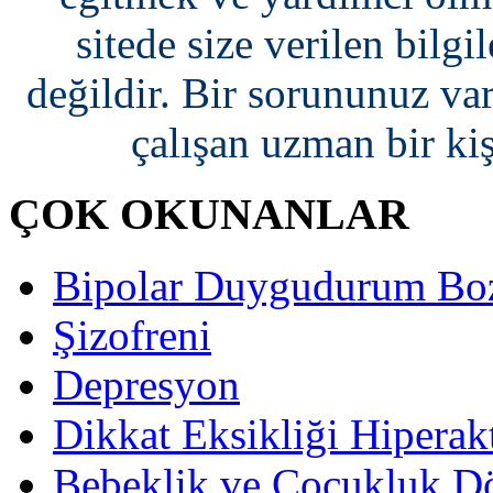
sitede size verilen bilgi
değildir. Bir sorununuz var
çalışan uzman bir ki
ÇOK OKUNANLAR
Bipolar Duygudurum Bo
Şizofreni
Depresyon
Dikkat Eksikliği Hiperak
Bebeklik ve Çocukluk D