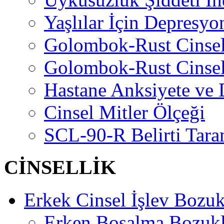
Yaşlılar İçin Depresyo
Golombok-Rust Cinse
Golombok-Rust Cinse
Hastane Anksiyete ve 
Cinsel Mitler Ölçeği
SCL-90-R Belirti Tara
CİNSELLİK
Erkek Cinsel İşlev Bozuk
Erken Boşalma Bozuk