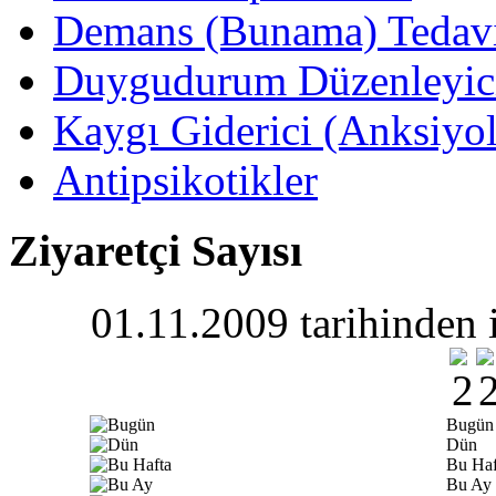
Demans (Bunama) Tedavis
Duygudurum Düzenleyici 
Kaygı Giderici (Anksiyoli
Antipsikotikler
Ziyaretçi Sayısı
01.11.2009 tarihinden i
Bugün
Dün
Bu Haf
Bu Ay