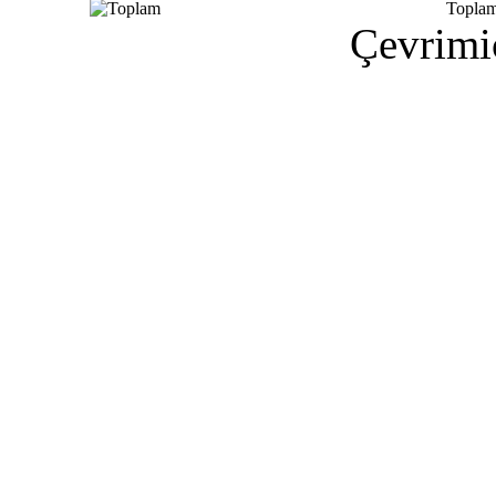
Topla
Çevrimiç